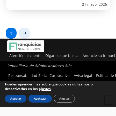
21 mayo, 2026
1
Next
Atención al cliente
Díganos qué busca
Anuncie su inmueb
Inmobiliaria de Administradores Alfa
Utilizamos cookies para ofrecerte la mejor experiencia en
Responsabilidad Social Corporativa
Aviso legal
Política de
nuestra web.
Puedes aprender más sobre qué cookies utilizamos o
desactivarlas en los
ajustes
.
Aceptar
Rechazar
Ajustes