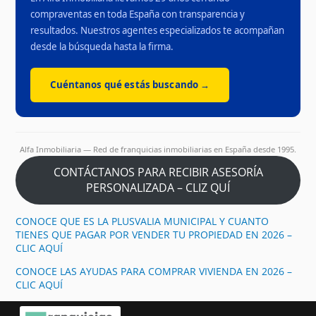
compraventas en toda España con transparencia y
resultados. Nuestros agentes especializados te acompañan
desde la búsqueda hasta la firma.
Cuéntanos qué estás buscando →
Alfa Inmobiliaria — Red de franquicias inmobiliarias en España desde 1995.
CONTÁCTANOS PARA RECIBIR ASESORÍA
PERSONALIZADA – CLIZ QUÍ
CONOCE QUE ES LA PLUSVALIA MUNICIPAL Y CUANTO
TIENES QUE PAGAR POR VENDER TU PROPIEDAD EN 2026 –
CLIC AQUÍ
CONOCE LAS AYUDAS PARA COMPRAR VIVIENDA EN 2026 –
CLIC AQUÍ