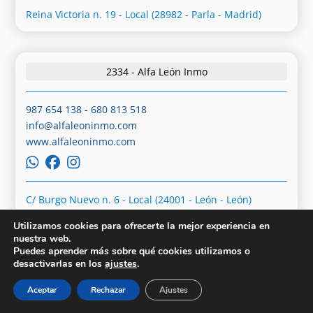
Reina Victoria n. 19 - Local (28982 - Parla - Madrid)
2334 - Alfa León Inmo
987 654 138
-
680 813 518
info@alfaleoninmo.com
www.alfaleoninmo.com
C/ Burgo Nuevo n. 6 - Local (24001 - León - León)
Utilizamos cookies para ofrecerte la mejor experiencia en
nuestra web.
Puedes aprender más sobre qué cookies utilizamos o
2340 - Alfa Residencial Seseña
desactivarlas en los
ajustes
.
Aceptar
Rechazar
Ajustes
825 850 648
-
614 214 958
marcosrojo@alfaresidencialsesena.com