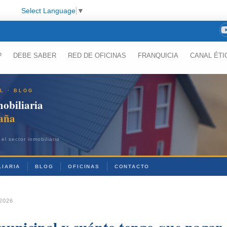
Select Language
▼
?
DEBE SABER
RED DE OFICINAS
FRANQUICIA
CANAL ÉTI
L · BLOG
obiliaria
aña
el sector inmobiliario
LIARIA
BLOG
OFICINAS
CONTACTO
2026