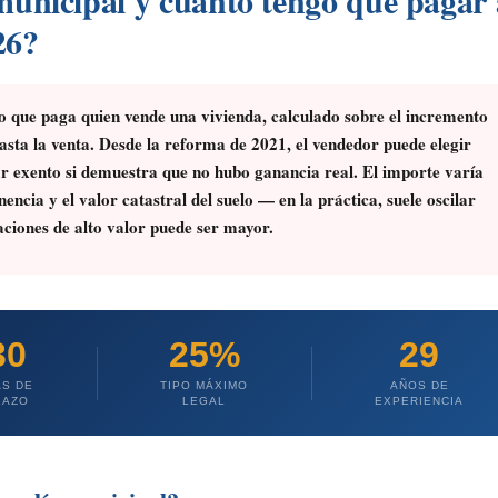
municipal y cuánto tengo que pagar 
26?
o que paga quien vende una vivienda, calculado sobre el incremento
asta la venta. Desde la reforma de 2021, el vendedor puede elegir
r exento si demuestra que no hubo ganancia real. El importe varía
encia y el valor catastral del suelo — en la práctica, suele oscilar
ciones de alto valor puede ser mayor.
30
25%
29
AS DE
TIPO MÁXIMO
AÑOS DE
LAZO
LEGAL
EXPERIENCIA