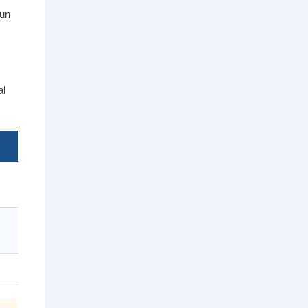
 un
al