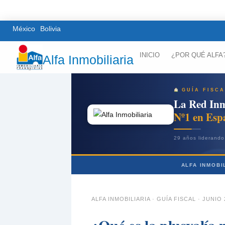
México
Bolivia
INICIO
¿POR QUÉ ALFA
Alfa Inmobiliaria
GUÍA FISCA
La Red Inm
Nº1 en Esp
29 años liderando 
ALFA INMOBI
ALFA INMOBILIARIA · GUÍA FISCAL · JUNIO 