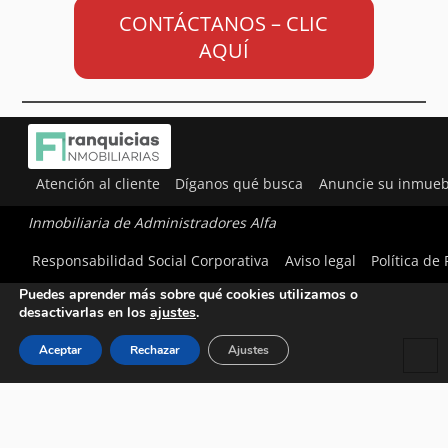
CONTÁCTANOS – CLIC
AQUÍ
Atención al cliente
Díganos qué busca
Anuncie su inmueb
Inmobiliaria de Administradores Alfa
Utilizamos cookies para ofrecerte la mejor experiencia en
Responsabilidad Social Corporativa
Aviso legal
Política de
nuestra web.
Puedes aprender más sobre qué cookies utilizamos o
desactivarlas en los
ajustes
.
Aceptar
Rechazar
Ajustes