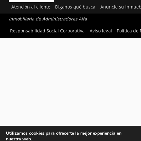
Atención al cliente
Díganos qué busca
Anuncie su inmueb
Inmobiliaria de Administradores Alfa
Responsabilidad Social Corporativa
Aviso legal
Política de
Utilizamos cookies para ofrecerte la mejor experiencia en
nuestra web.