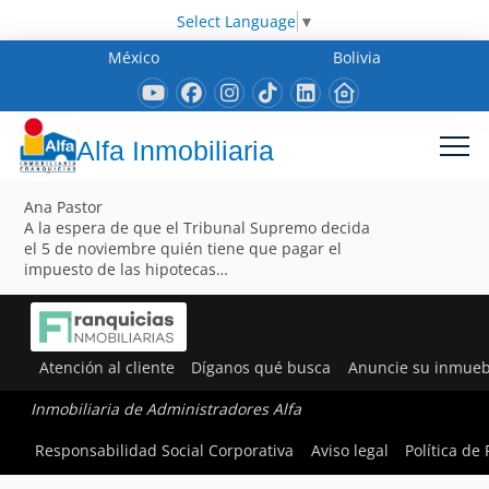
Select Language
▼
México
Bolivia
Alfa Inmobiliaria
Ana Pastor
A la espera de que el Tribunal Supremo decida
el 5 de noviembre quién tiene que pagar el
impuesto de las hipotecas…
Atención al cliente
Díganos qué busca
Anuncie su inmueb
Inmobiliaria de Administradores Alfa
Responsabilidad Social Corporativa
Aviso legal
Política de