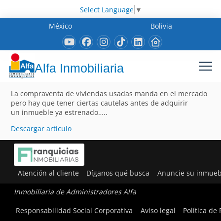
Select Language
▼
México
Bolivia
Alfa Inmobiliaria
La compraventa de viviendas usadas manda en el mercado
pero hay que tener ciertas cautelas antes de adquirir
un inmueble ya estrenado…..
Descargar artículo
Atención al cliente
Díganos qué busca
Anuncie su inmueb
Inmobiliaria de Administradores Alfa
Responsabilidad Social Corporativa
Aviso legal
Política de