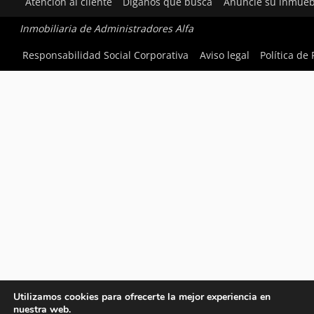
Atención al cliente
Díganos qué busca
Anuncie su inmueb
Inmobiliaria de Administradores Alfa
Responsabilidad Social Corporativa
Aviso legal
Política de
Utilizamos cookies para ofrecerte la mejor experiencia en
nuestra web.