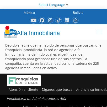
Select Language
▼
México
Bolivia
Alfa Inmobiliaria
Debido al auge que ha habido de personas que buscan una
franquicia inmobiliaria, la red de agencias Alfa
Inmobiliaria, ha definido cual es el pefil ideal del
franquiciado para gestionar uno de sus centros. La
compañía, cuenta en la actualidad con una cadena de 225
agencias inmobiliarias en activo.
Atención al cliente
Díganos qué busca
Anuncie su inmueb
Inmobiliaria de Administradores Alfa