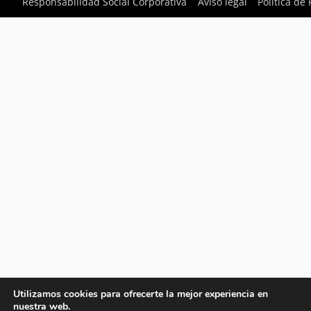
Responsabilidad Social Corporativa
Aviso legal
Política de
Utilizamos cookies para ofrecerte la mejor experiencia en
nuestra web.