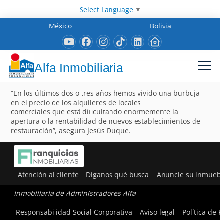
Select Language
▼
México
Bolivia
Alfa Inmobiliaria
“En los últimos dos o tres años hemos vivido una burbuja
en el precio de los alquileres de locales
comerciales que está di􀂦cultando enormemente la
apertura o la rentabilidad de nuevos establecimientos de
restauración”, asegura Jesús Duque.
Atención al cliente
Díganos qué busca
Anuncie su inmueb
Inmobiliaria de Administradores Alfa
Responsabilidad Social Corporativa
Aviso legal
Política de