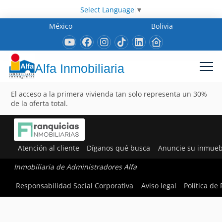
Select Language
▼
México
Bolivia
Alfa Inmobiliaria
El acceso a la primera vivienda tan solo representa un 30%
de la oferta total.
Atención al cliente
Díganos qué busca
Anuncie su inmueb
Inmobiliaria de Administradores Alfa
Responsabilidad Social Corporativa
Aviso legal
Política de