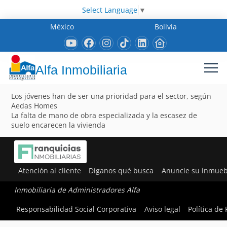
Select Language
▼
México
Bolivia
Alfa Inmobiliaria
Los jóvenes han de ser una prioridad para el sector, según
Aedas Homes
La falta de mano de obra especializada y la escasez de
suelo encarecen la vivienda
Atención al cliente
Díganos qué busca
Anuncie su inmueb
Inmobiliaria de Administradores Alfa
Responsabilidad Social Corporativa
Aviso legal
Política de