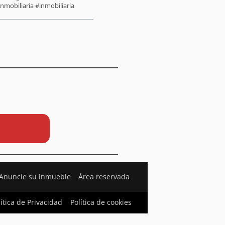
nmobiliaria #inmobiliaria
Anuncie su inmueble
Área reservada
lítica de Privacidad
Política de cookies