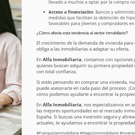
llevado a muchos a optar por la compra co
Acceso a financiación
: Bancos y administ
medidas que facilitan la obtención de hip
favorables para jóvenes y compradores en s
¿Cómo afecta esta tendencia al sector inmobiliario?
El crecimiento de la demanda de vivienda para
obliga a las inmobiliarias a adaptar su oferta.
En
Alfa Inmobiliaria
, contamos con opciones 
quienes buscan adquirir su primera propiedad o
con total confianza.
Si estás pensando en comprar una vivienda, nu
puede asesorarte en cada paso del proceso. ¡C
cómo podemos ayudarte a encontrar la propieda
En
Alfa Inmobiliaria
, nos especializamos en a
las mejores oportunidades en el mercado inmobi
España. Si buscas una inversión segura y alinea
actuales, te ayudamos a encontrar la propiedad 
#FranquiciaInmobiliaria #NegocioInmobiliario #Inver