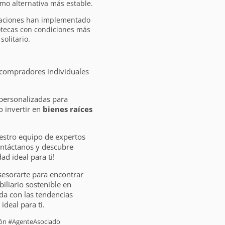
mo alternativa más estable.
raciones han implementado
otecas con condiciones más
olitario.
 compradores individuales
personalizadas para
 invertir en
bienes raíces
estro equipo de expertos
ontáctanos y descubre
d ideal para ti!
sesorarte para encontrar
liario sostenible en
da con las tendencias
ideal para ti.
sión #AgenteAsociado