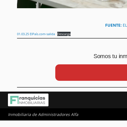
FUENTE:
E
01.03.25 ElPaís.com-salida
Descarga
Somos tu inmo
Inmobiliaria de Administradores Alfa