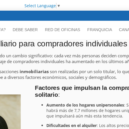
Select Language
▼
FA?
DEBE SABER
RED DE OFICINAS
FRANQUICIA
CANA
iario para compradores individuales
o un cambio significativo: cada vez más personas deciden compr
ntaje de compradores individuales ha aumentado en los últimos a
nsacciones
inmobiliarias
son realizadas por un solo titular, lo q
 a diversos factores económicos, sociales y demográficos.
Factores que impulsan la compra
solitario
:
Aumento de los hogares unipersonales
: 
habrá más de 7,7 millones de hogares uni
que impulsará aún más esta tendencia.
Dificultades en el alquiler
: Los altos preci