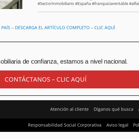
#SectorInmobiliario #España #franquiciarentable #alfai
L PAÍS – DESCARGA EL ARTÍCULO COMPLETO – CLIC AQUÍ
biliaria de confianza, estamos a nivel nacional.
CONTÁCTANOS – CLIC AQUÍ
Atención al cliente
Díganos qué busca
Responsabilidad Social Corporativa
Aviso legal
Po