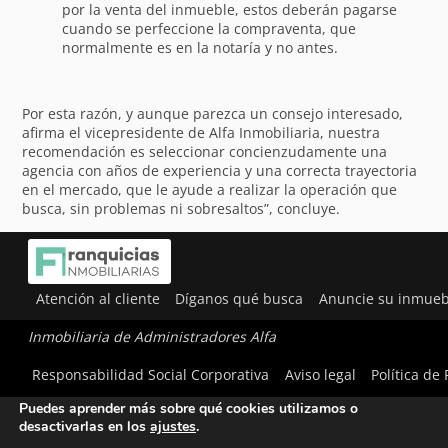
por la venta del inmueble, estos deberán pagarse
cuando se perfeccione la compraventa, que
normalmente es en la notaría y no antes.
Por esta razón, y aunque parezca un consejo interesado,
afirma el vicepresidente de Alfa Inmobiliaria, nuestra
recomendación es seleccionar concienzudamente una
agencia con años de experiencia y una correcta trayectoria
en el mercado, que le ayude a realizar la operación que
busca, sin problemas ni sobresaltos”, concluye.
Atención al cliente
Díganos qué busca
Anuncie su inmueb
Inmobiliaria de Administradores Alfa
Utilizamos cookies para ofrecerte la mejor experiencia en
Responsabilidad Social Corporativa
Aviso legal
Política de
nuestra web.
Puedes aprender más sobre qué cookies utilizamos o
desactivarlas en los
ajustes
.