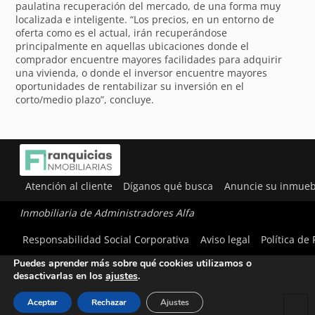
paulatina recuperación del mercado, de una forma muy
localizada e inteligente. “Los precios, en un entorno de
oferta como es el actual, irán recuperándose
principalmente en aquellas ubicaciones donde el
comprador encuentre mayores facilidades para adquirir
una vivienda, o donde el inversor encuentre mayores
oportunidades de rentabilizar su inversión en el
corto/medio plazo”, concluye.
Atención al cliente
Díganos qué busca
Anuncie su inmueb
Inmobiliaria de Administradores Alfa
Utilizamos cookies para ofrecerte la mejor experiencia en
Responsabilidad Social Corporativa
Aviso legal
Política de
nuestra web.
Puedes aprender más sobre qué cookies utilizamos o
desactivarlas en los
ajustes
.
Aceptar
Rechazar
Ajustes