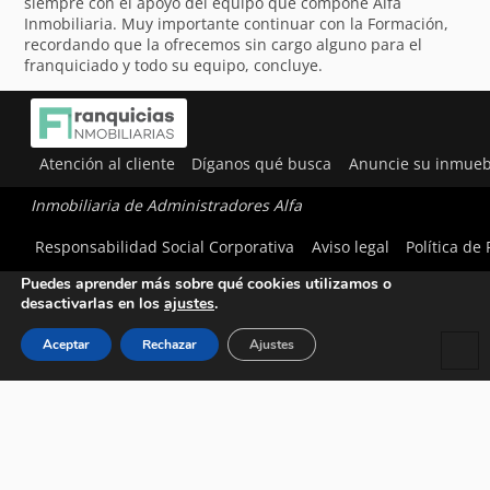
siempre con el apoyo del equipo que compone Alfa
Inmobiliaria. Muy importante continuar con la Formación,
recordando que la ofrecemos sin cargo alguno para el
franquiciado y todo su equipo, concluye.
Atención al cliente
Díganos qué busca
Anuncie su inmueb
Inmobiliaria de Administradores Alfa
Utilizamos cookies para ofrecerte la mejor experiencia en
Responsabilidad Social Corporativa
Aviso legal
Política de
nuestra web.
Puedes aprender más sobre qué cookies utilizamos o
desactivarlas en los
ajustes
.
Aceptar
Rechazar
Ajustes