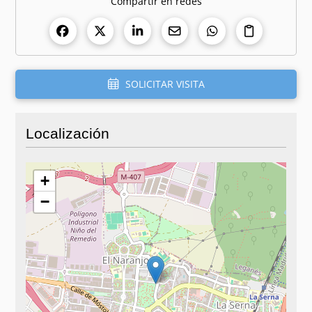
Compartir en redes
SOLICITAR VISITA
Localización
+
−